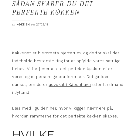
SÅDAN SKABER DU DET
PERFEKTE KØKKEN
in
on
KØKKEN
27/02/18
Køkkenet er hjemmets hjerterum, og derfor skal det
indeholde bestemte ting for at opfylde vores særlige
behov.
Vi fortjener alle det perfekte køkken efter
vores egne personlige præferencer. Det gælder
uanset, om du er
advokat i København
eller landmand
i Jylland.
Læs med i guiden her, hvor vi kigger nærmere på,
hvordan rammerne for det perfekte køkken skabes.
HVILKE