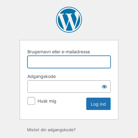
Log
ind
Brugernavn eller e-mailadresse
Adgangskode
Husk mig
Mistet din adgangskode?