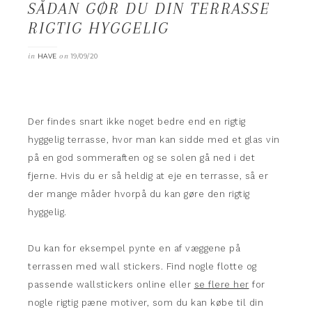
SÅDAN GØR DU DIN TERRASSE
RIGTIG HYGGELIG
in
on
HAVE
19/09/20
Der findes snart ikke noget bedre end en rigtig
hyggelig terrasse, hvor man kan sidde med et glas vin
på en god sommeraften og se solen gå ned i det
fjerne. Hvis du er så heldig at eje en terrasse, så er
der mange måder hvorpå du kan gøre den rigtig
hyggelig.
Du kan for eksempel pynte en af væggene på
terrassen med wall stickers. Find nogle flotte og
passende wallstickers online eller
se flere her
for
nogle rigtig pæne motiver, som du kan købe til din