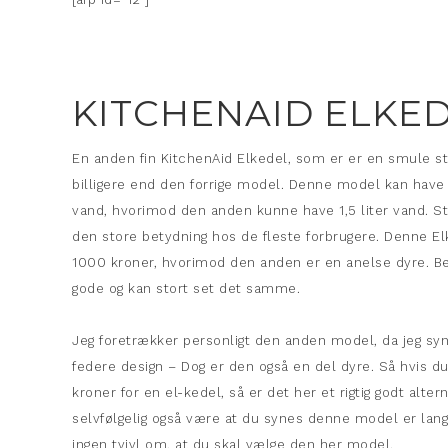
KITCHENAID ELKEDE
En anden fin KitchenAid Elkedel, som er er en smule st
billigere end den forrige model. Denne model kan have he
vand, hvorimod den anden kunne have 1,5 liter vand. St
den store betydning hos de fleste forbrugere. Denne E
1000 kroner, hvorimod den anden er en anelse dyre. Beg
gode og kan stort set det samme.
Jeg foretrækker personligt den anden model, da jeg syn
federe design – Dog er den også en del dyre. Så hvis du 
kroner for en el-kedel, så er det her et rigtig godt alter
selvfølgelig også være at du synes denne model er lang
ingen tvivl om, at du skal vælge den her model.