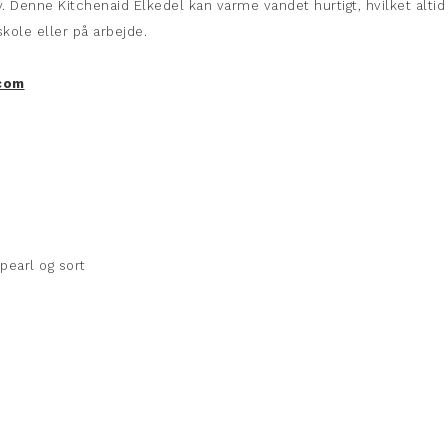
v. Denne Kitchenaid Elkedel kan varme vandet hurtigt, hvilket altid
skole eller på arbejde.
.com
pearl og sort