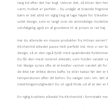
lang tid efter det har kogt. Udover det, så bliver den hel
varm, hvilket er perfekt – Du undgår at brænde fingren
børn er det altid en vigtig ting at tage højde for. Elkedle
unikt design, som er langt over de almindelige modeller
selvfølgelig også en af grundene til at prisen er ret høj.
Har du allerede en masse produkter fra Artisan serien? 
KitchenAid elkedel passe helt perfekt ind. Hvis vi ser bo
design, så er den også fyldt med spændende funktioner 
Du får den mest isoleret elkedel, som holder vandet va
tid. Mange synes ofte at el-kedler varmer vandet alt for
de ikke tør drikke deres kaffe, te eller kakao før det er 
temperaturen efter dit behov. Du vælger selv om, det sk
indstillingsmuligheder! Du vil også finde ud af at der e
En rigtig kvalitets elkedel fra KitchenAid i formstøbt m