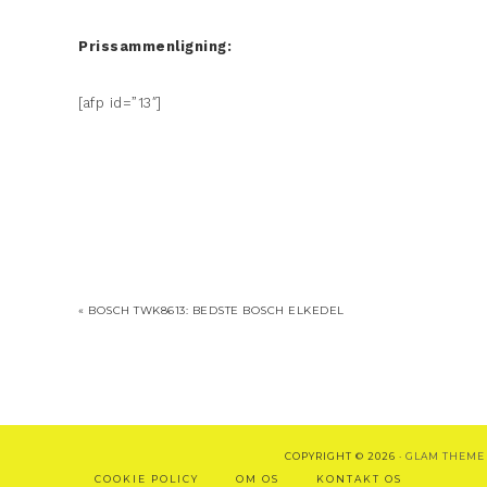
Prissammenligning:
[afp id=”13″]
« BOSCH TWK8613: BEDSTE BOSCH ELKEDEL
COPYRIGHT © 2026 ·
GLAM THEME
COOKIE POLICY
OM OS
KONTAKT OS