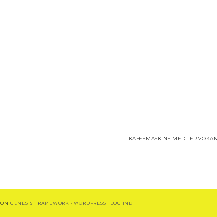
KAFFEMASKINE MED TERMOKAN
ON
GENESIS FRAMEWORK
·
WORDPRESS
·
LOG IND