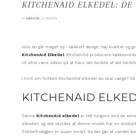
KITCHENAID ELKEDEL: DE
in
on
KØKKEN
09/12/14
Hvis du går meget op i lækkert design, høj kvalitet og go
KitchenAid Elkedel
. KitchenAid producere køkkenredsk
vil altid være sikker på at have det bedste af det beds
I tvivl om hvilken KitchenAid elkedel du skal vælge? Så
KITCHENAID ELKEDE
Denne
KitchenAid elkedel
er lidt tungere end de almi
elkedler, og det skyldes at denne model har en dobbel
Dobbeltvæggen er super smart, da det gør at vandet k