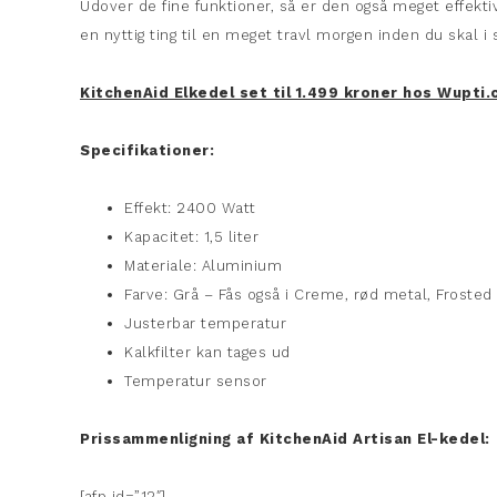
Udover de fine funktioner, så er den også meget effekti
en nyttig ting til en meget travl morgen inden du skal i 
KitchenAid Elkedel set til 1.499 kroner hos Wupti
Specifikationer:
Effekt: 2400 Watt
Kapacitet: 1,5 liter
Materiale: Aluminium
Farve: Grå – Fås også i Creme, rød metal, Frosted 
Justerbar temperatur
Kalkfilter kan tages ud
Temperatur sensor
Prissammenligning af KitchenAid Artisan El-kedel:
[afp id=”12″]