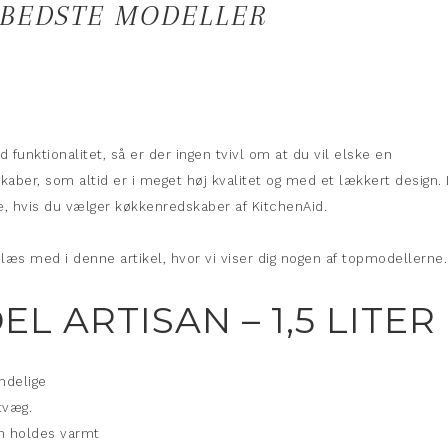
 BEDSTE MODELLER
d funktionalitet, så er der ingen tvivl om at du vil elske en
aber, som altid er i meget høj kvalitet og med et lækkert design.
te, hvis du vælger køkkenredskaber af KitchenAid.
 læs med i denne artikel, hvor vi viser dig nogen af topmodellerne.
L ARTISAN – 1,5 LITER
ndelige
tvæg.
an holdes varmt