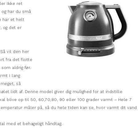
ler ikke ret
e og har du små
n har et helt
, og det er
Så vil den her
rt fra det flotte
som aldrig før.
rmt i lang
 meget, så
kølet lidt af. Denne model giver dig mulighed for at indstille
al blive op til 50, 60,70,80, 90 eller 100 grader varmt – Hele 7
r temperatur måler på, så du hele tiden kan se, hvor varmt dit vand 
etal med et behageligt håndtag.