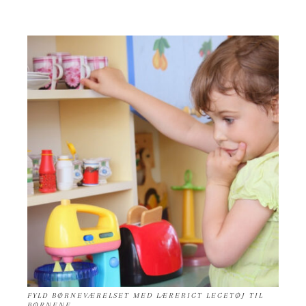
FYLD BØRNEVÆRELSET MED LÆRERIGT LEGETØJ TIL
BØRNENE