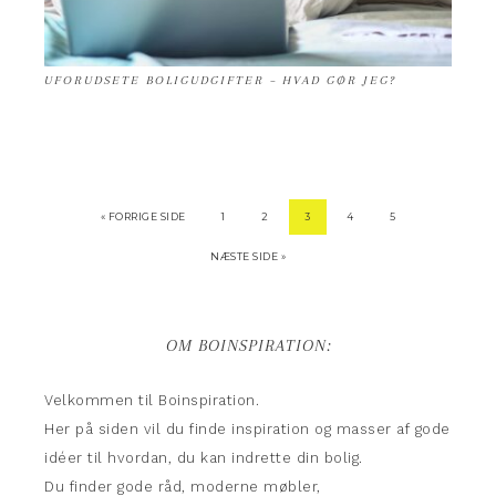
UFORUDSETE BOLIGUDGIFTER – HVAD GØR JEG?
« FORRIGE SIDE
1
2
3
4
5
NÆSTE SIDE »
OM BOINSPIRATION:
Velkommen til Boinspiration.
Her på siden vil du finde inspiration og masser af gode
idéer til hvordan, du kan indrette din bolig.
Du finder gode råd, moderne møbler,