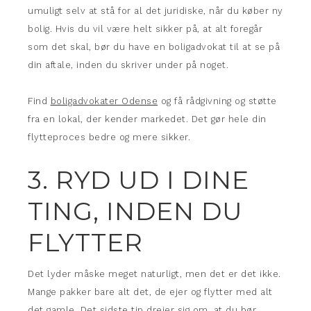
umuligt selv at stå for al det juridiske, når du køber ny
bolig. Hvis du vil være helt sikker på, at alt foregår
som det skal, bør du have en boligadvokat til at se på
din aftale, inden du skriver under på noget.
Find
boligadvokater Odense
og få rådgivning og støtte
fra en lokal, der kender markedet. Det gør hele din
flytteproces bedre og mere sikker.
3. RYD UD I DINE
TING, INDEN DU
FLYTTER
Det lyder måske meget naturligt, men det er det ikke.
Mange pakker bare alt det, de ejer og flytter med alt
det gamle. Det sidste tip drejer sig om, at du bør