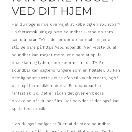
VED DIT HJEM
Har du nogensinde overvejet at købe dig en soundbar?
En fantastisk lang og pæn soundbar. Gerne en som
kan stå foran Tv’et, det er der de normalt plejer at
stå. Se bare på
https://soundbar.dk
. Men vidste du at
soundbar kan meget mere, end bare at spille
musikken og lyden, som kommer fra dit TV. En
soundbar kan sagtens fungere som en højtaler. Du kan
nemlig nemt sætte din telefon til via bluetooth, og så
bare spille musikken derfra. En soundbar har
fantastisk lyd. Det er sådan det giver en bedre
oplevelse når du ser film. Det betyder at det også kan
spille fedt musik.
Hvis du også vælger at få en af de store soundbar
modeller, så får du også en bashøjtaler med. Dette